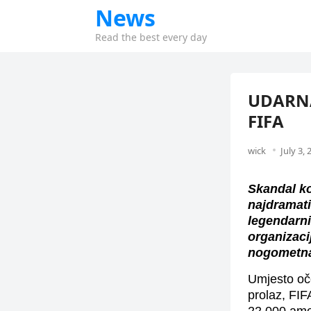
News
Read the best every day
UDARNA 
FIFA
wick
July 3, 