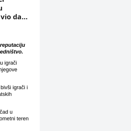
u
avio da…