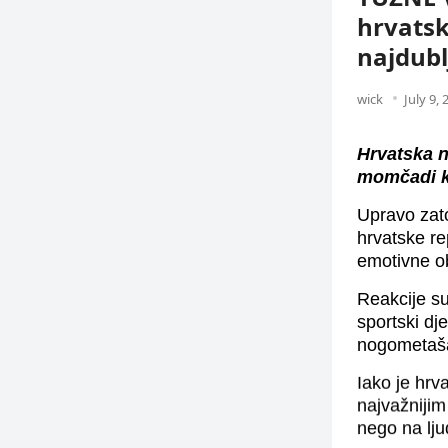
hrvatsk
najdubl
wick
July 9, 