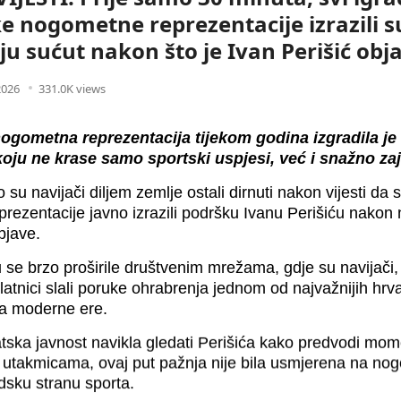
e nogometne reprezentacije izrazili s
ju sućut nakon što je Ivan Perišić obj
2026
331.0K views