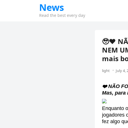
News
Read the best every day
🥹❤️ N
NEM UM
mais bo
light
July 4,