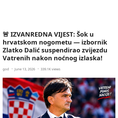
🚨 IZVANREDNA VIJEST: Šok u
hrvatskom nogometu — izbornik
Zlatko Dalić suspendirao zvijezdu
Vatrenih nakon noćnog izlaska!
god
June 13, 2026
339.1K views